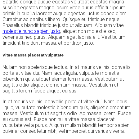
Sagittis congue augue egestas volutpat egestas magna
suscipit egestas magna ipsum vitae purus efficitur ipsum
primis in cubilia laoreet augue egestas luctus donec diam.
Curabitur ac dapibus libero. Quisque eu tristique neque.
Phasellus blandit tristique justo ut aliquam. Aliquam vitae
molestie nunc sapien justo
, aliquet non molestie sed,
venenatis nec purus. Aliquam eget lacinia elit. Vestibulum
tincidunt tincidunt massa, et porttitor justo.
Vitae massa placerat vulputate
Nullam non scelerisque lectus. In at mauris vel nisl convallis
porta at vitae dui. Nam lacus ligula, vulputate molestie
bibendum quis, aliquet elementum massa. Vestibulum ut
sagittis odio aliquet elementum massa. Vestibulum ut
sagittis lorem fusce aliquet cursus
In at mauris vel nisl convallis porta at vitae dui. Nam lacus
ligula, vulputate molestie bibendum quis, aliquet elementum
massa. Vestibulum ut sagittis odio. Ac massa lorem. Fusce
eu cursus est. Fusce non nulla vitae massa placerat
vulputate vel a purus. Aliqum mullam blandit tempor sapien
pulvinar consectetur nibh, vel imperdiet dui varius viverra.