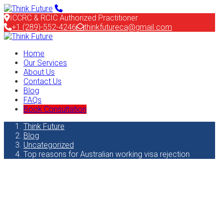
ICCRC & RCIC Authorized Practitioner
+1 (289)-552-4246
thinkfutureca@gmail.com
Home
Our Services
About Us
Contact Us
Blog
FAQs
Book Consultation
Think Future
Blog
Uncategorized
Top reasons for Australian working visa rejection